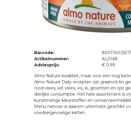
Barcode:
800115412557
Artikelnummer:
AL0148
Adviesprijs:
€ 0.99
Almo Nature kwaliteit, maar voor een nog beter
Almo Nature Daily recepten zijn graanvrij en 
rood vlees, wit vlees, vis, ei, groenten en rijst g
dierlijke consumptie. Het hele assortiment is vri
kunstmatige kleurstoffen en conserveermiddele
Menu natvoer is daarom uitermate geschikt vo
voedselgevoelige katten.