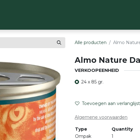
OP
MERKEN
OVER ONS
CONTACT
Alle producten
Almo Nature
Almo Nature Da
VERKOOPEENHEID
24 x 85 gr.
Toevoegen aan verlanglijst
Algemene voorwaarden
Type
Quantity
Ompak
1