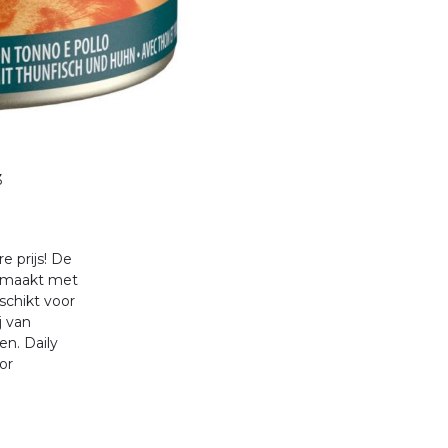
3
e prijs! De
gemaakt met
eschikt voor
j van
n. Daily
or