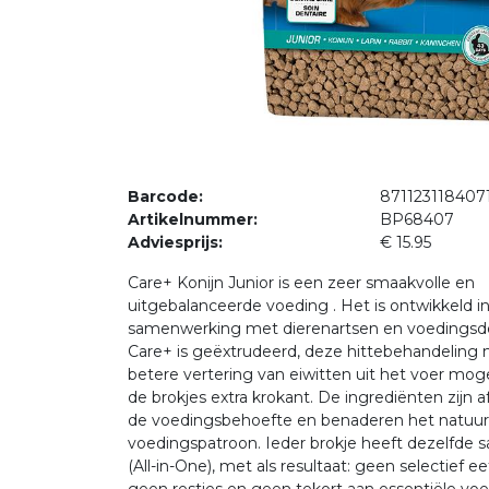
Barcode:
871123118407
Artikelnummer:
BP68407
Adviesprijs:
€ 15.95
Care+ Konijn Junior is een zeer smaakvolle en
uitgebalanceerde voeding . Het is ontwikkeld i
samenwerking met dierenartsen en voedingsd
Care+ is geëxtrudeerd, deze hittebehandeling
betere vertering van eiwitten uit het voer mog
de brokjes extra krokant. De ingrediënten zijn
de voedingsbehoefte en benaderen het natuurl
voedingspatroon. Ieder brokje heeft dezelfde 
(All-in-One), met als resultaat: geen selectief e