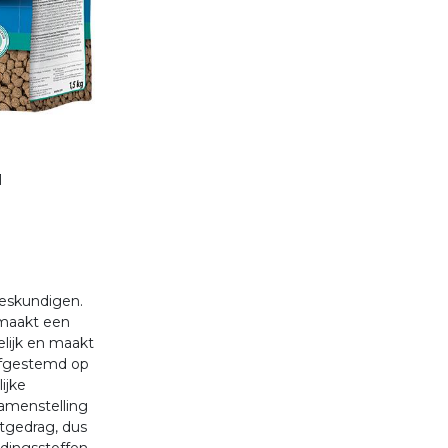
1
n
eskundigen.
 maakt een
elijk en maakt
 afgestemd op
ijke
samenstelling
etgedrag, dus