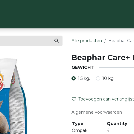
OP
MERKEN
OVER ONS
CONTACT
Alle producten
Beaphar Care
Beaphar Care+ K
GEWICHT
1.5 kg.
10 kg.
Toevoegen aan verlanglijst
Algemene voorwaarden
Type
Quantity
Ompak
4