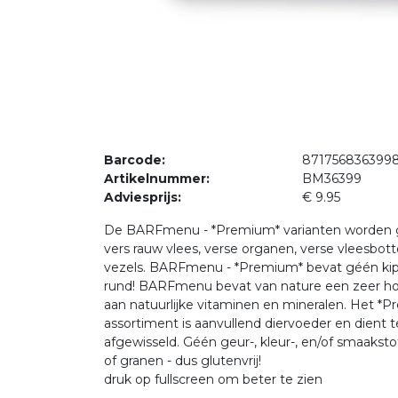
Barcode:
871756836399
Artikelnummer:
BM36399
Adviesprijs:
€ 9.95
De BARFmenu - *Premium* varianten worden
vers rauw vlees, verse organen, verse vleesbotte
vezels. BARFmenu - *Premium* bevat géén ki
rund! BARFmenu bevat van nature een zeer h
aan natuurlijke vitaminen en mineralen. Het *
assortiment is aanvullend diervoeder en dient 
afgewisseld. Géén geur-, kleur-, en/of smaakstof
of granen - dus glutenvrij!
druk op fullscreen om beter te zien