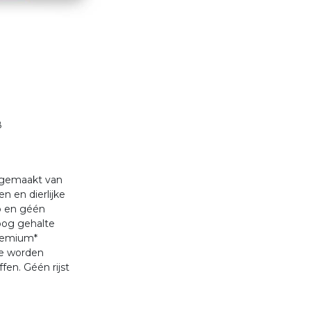
8
 gemaakt van
n en dierlijke
p en géén
oog gehalte
Premium*
te worden
fen. Géén rijst