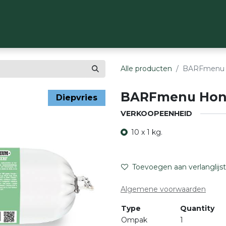
OP
MERKEN
OVER ONS
CONTACT
Alle producten
BARFmenu 
BARFmenu Hon
Diepvries
VERKOOPEENHEID
10 x 1 kg.
Toevoegen aan verlanglijst
Algemene voorwaarden
Type
Quantity
Ompak
1