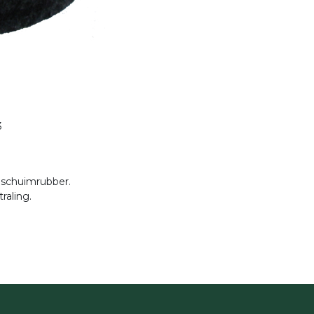
3
 schuimrubber.
raling.