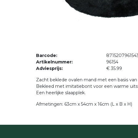
Barcode:
871520796154
Artikelnummer:
96154
Adviesprijs:
€ 35.99
Zacht beklede ovalen mand met een basis van
Bekleed met imitatiebont voor een warme uitst
Een heerlijke slaapplek.
Afmetingen: 63cm x 54cm x 16cm (L x B x H)