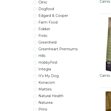
Carnis
Clinic
Dogfood
Edgard & Cooper
Farm Food
Fokker
Frolic
Greenfield
Greenheart Premiums
Hills
HobbyFirst
Integra
Carni
It's My Dog
Konacorn
Matties
Natural Health
Naturea
Prins