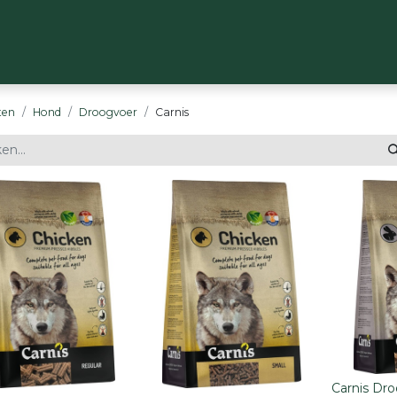
OP
MERKEN
OVER ONS
CONTACT
ten
Hond
Droogvoer
Carnis
Carnis Dro