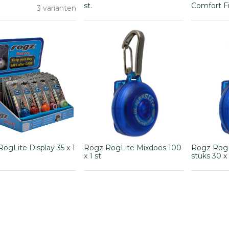
st.
Comfort Fit
3 varianten
ogLite Display 35 x 1
Rogz RogLite Mixdoos 100
Rogz RogL
x 1 st.
stuks 30 x 