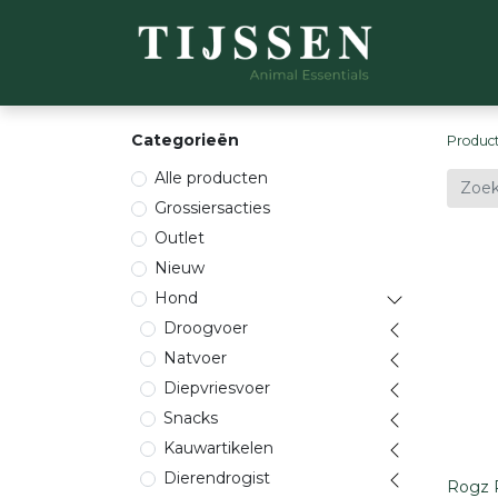
WEBSH
Categorieën
Produc
Alle producten
Grossiersacties
Outlet
Nieuw
Hond
Droogvoer
Natvoer
Diepvriesvoer
Snacks
Kauwartikelen
Dierendrogist
Rogz 