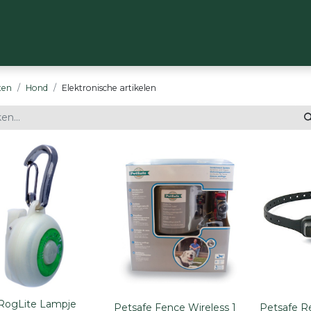
OP
MERKEN
OVER ONS
CONTACT
ten
Hond
Elektronische artikelen
RogLite Lampje
Petsafe Fence Wireless 1
Petsafe R