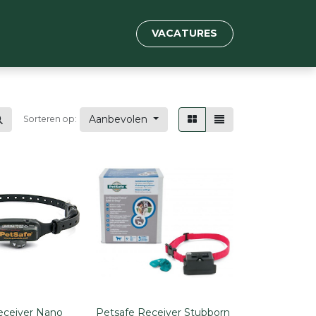
VACATURES
Aanbevolen
Sorteren op:
eceiver Nano
Petsafe Receiver Stubborn