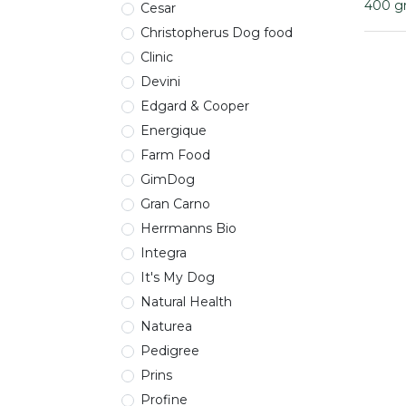
400 gr
Cesar
Christopherus Dog food
Clinic
Devini
Edgard & Cooper
Energique
Farm Food
GimDog
Gran Carno
Herrmanns Bio
Integra
It's My Dog
Natural Health
Naturea
Pedigree
Prins
Profine