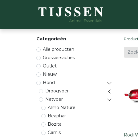
WEBSH
Categorieën
Produc
Alle producten
Grossiersacties
Outlet
Nieuw
Hond
Droogvoer
Natvoer
Almo Nature
Beaphar
Bozita
Carnis
Rodi W