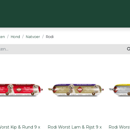
OP
MERKEN
OVER ONS
CONTACT
ten
Hond
Natvoer
Rodi
orst Kip & Rund 9 x
Rodi Worst Lam & Rijst 9 x
Rodi Worst