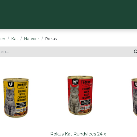
OP
MERKEN
OVER ONS
CONTACT
ten
Kat
Natvoer
Rokus
Rokus Kat Rundvlees 24 x