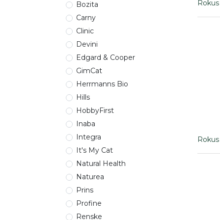
Rokus 
Bozita
Carny
Clinic
Devini
Edgard & Cooper
GimCat
Herrmanns Bio
Hills
HobbyFirst
Inaba
Integra
Rokus 
It's My Cat
Natural Health
Naturea
Prins
Profine
Renske