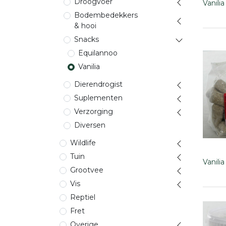
Droogvoer
Vanili
Bodembedekkers
& hooi
Snacks
Equilannoo
Vanilia
Dierendrogist
Suplementen
Verzorging
Diversen
Wildlife
Tuin
Vanili
Grootvee
Vis
Reptiel
Fret
Overige