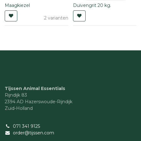
Maagkiezel
Duivengrit 20 kg.
2 varianten
Tijssen Animal Essentials
Rijndijk 83
2394 AD Hazerswoude-Rijndijk
Zuid-Holland
071 341 9125
order@tijssen.com