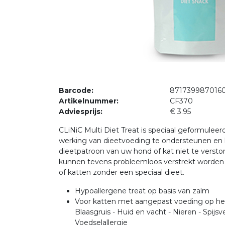
Barcode:
871739987016
Artikelnummer:
CF370
Adviesprijs:
€ 3.95
CLiNiC Multi Diet Treat is speciaal geformulee
werking van dieetvoeding te ondersteunen en
dieetpatroon van uw hond of kat niet te versto
kunnen tevens probleemloos verstrekt worde
of katten zonder een speciaal dieet.
Hypoallergene treat op basis van zalm
Voor katten met aangepast voeding op he
Blaasgruis - Huid en vacht - Nieren - Spijsv
Voedselallergie