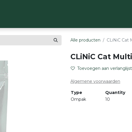
OP
MERKEN
OVER ONS
CONTACT
Alle producten
CLiNiC Cat M
CLiNiC Cat Mult
Toevoegen aan verlanglijst
Algemene voorwaarden
Type
Quantity
Ompak
10