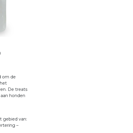
0
rd om de
 het
ren. De treats
n aan honden
t gebied van:
ertering –