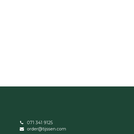
071 341 9125
order@tijssen.com