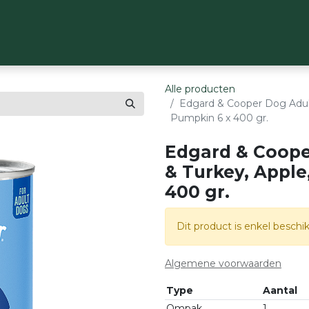
OP
MERKEN
OVER ONS
CONTACT
Alle producten
Edgard & Cooper Dog Adult
Pumpkin 6 x 400 gr.
Edgard & Coope
& Turkey, Apple
400 gr.
Dit product is enkel beschik
Algemene voorwaarden
Type
Aantal
Ompak
1