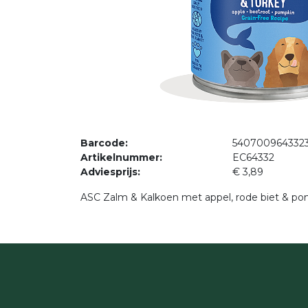
Barcode:
540700964332
Artikelnummer:
EC64332
Adviesprijs:
€
3,89
ASC Zalm & Kalkoen met appel, rode biet & p