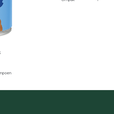
3
ompoen