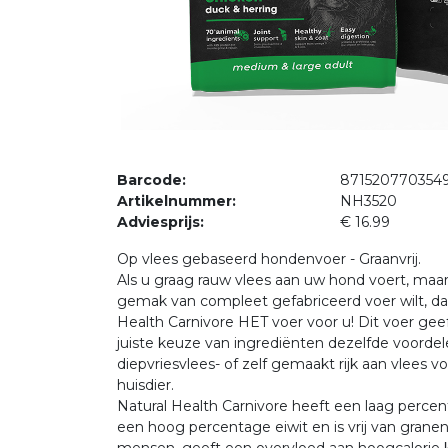
Barcode:
871520770354
Artikelnummer:
NH3520
Adviesprijs:
€ 16.99
Op vlees gebaseerd hondenvoer - Graanvrij.
Als u graag rauw vlees aan uw hond voert, maa
gemak van compleet gefabriceerd voer wilt, dan
Health Carnivore HET voer voor u! Dit voer gee
juiste keuze van ingrediënten dezelfde voordele
diepvriesvlees- of zelf gemaakt rijk aan vlees 
huisdier.
Natural Health Carnivore heeft een laag perce
een hoog percentage eiwit en is vrij van granen.