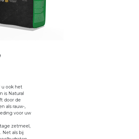
9
r u ook het
 is Natural
ft door de
n als rauw-,
voeding voor uw
ntage zetmeel,
 Net als bij