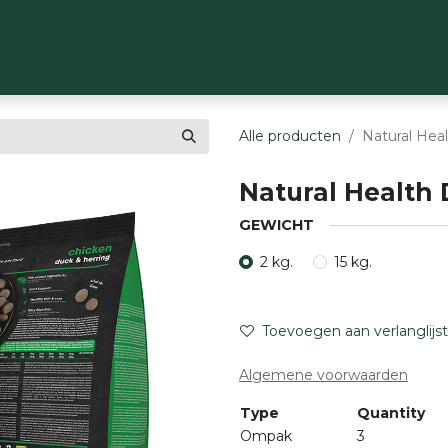
OP
MERKEN
OVER ONS
CONTACT
Alle producten
Natural Hea
Natural Health 
GEWICHT
2 kg.
15 kg.
Toevoegen aan verlanglijst
Algemene voorwaarden
Type
Quantity
Ompak
3