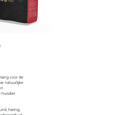
2
belang voor de
r natuurlijke
en
 huisdier
und, haring,