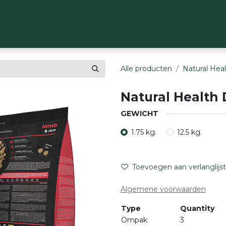
OP
MERKEN
OVER ONS
CONTACT
Alle producten
Natural Hea
Natural Health
GEWICHT
1.75 kg.
12.5 kg.
Toevoegen aan verlanglijst
Algemene voorwaarden
Type
Quantity
Ompak
3