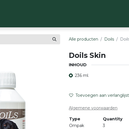
OP
MERKEN
OVER ONS
CONTACT
Alle producten
Doils
Doil
Doils Skin
INHOUD
236 ml.
Toevoegen aan verlanglijst
Algemene voorwaarden
Type
Quantity
Ompak
3