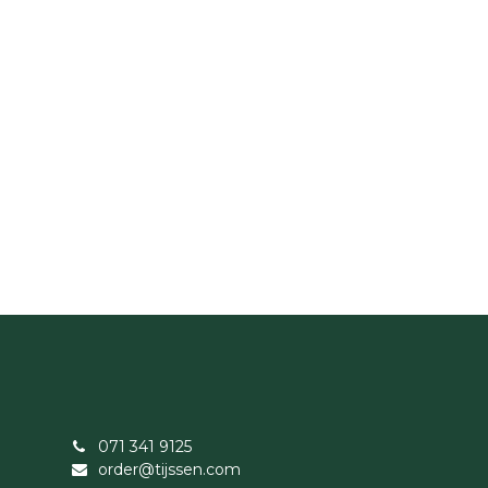
071 341 9125
order@tijssen.com