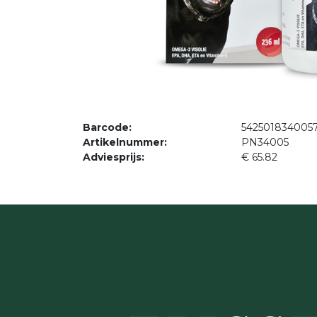
Barcode:
542501834005
Artikelnummer:
PN34005
Adviesprijs:
€ 65.82