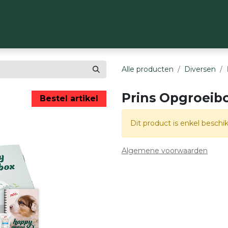
OP
MERKEN
OVER ONS
CONTACT
Alle producten
Diversen
Prins Opgroeibo
Bestel artikel
Dit product is enkel beschik
Algemene voorwaarden