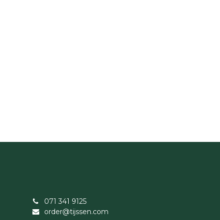
071 341 9125
order@tijssen.com