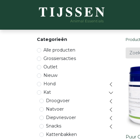
WEBSH
Categorieën
Produc
Alle producten
Grossiersacties
Outlet
Nieuw
Hond
Kat
Droogvoer
Natvoer
Diepvriesvoer
Snacks
Kattenbakken
Puur G