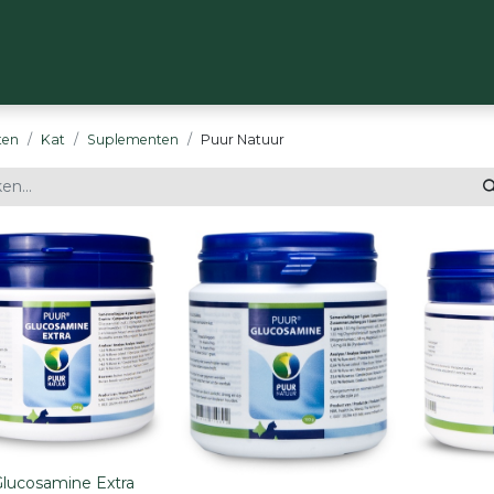
OP
MERKEN
OVER ONS
CONTACT
ten
Kat
Suplementen
Puur Natuur
lucosamine Extra