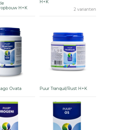
H+K
le
eropbouw H+K
2 varianten
tago Ovata
Puur Tranquil/Rust H+K