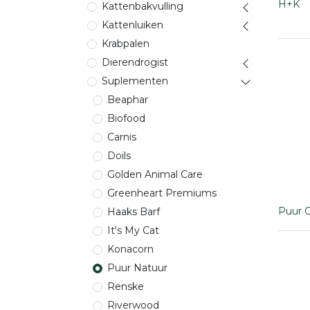
H+K
Kattenbakvulling
Kattenluiken
Krabpalen
Dierendrogist
Suplementen
Beaphar
Biofood
Carnis
Doils
Golden Animal Care
Greenheart Premiums
Puur 
Haaks Barf
It's My Cat
Konacorn
Puur Natuur
Renske
Riverwood