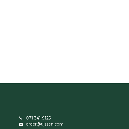
071 341 9125
order@tijssen.com