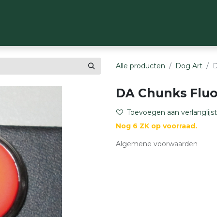
OP
MERKEN
OVER ONS
CONTACT
Alle producten
Dog Art
D
DA Chunks Fluor 
Toevoegen aan verlanglijst
Nog 6 ZK op voorraad.
Algemene voorwaarden