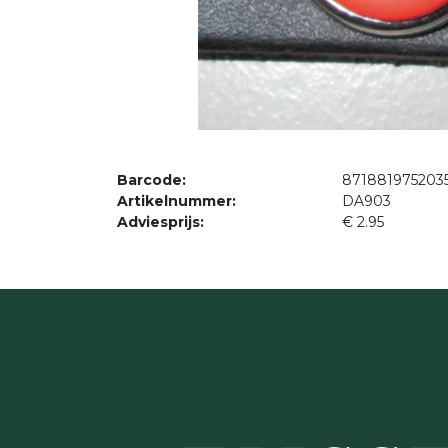
Barcode:
871881975203
Artikelnummer:
DA903
Adviesprijs:
€ 2.95